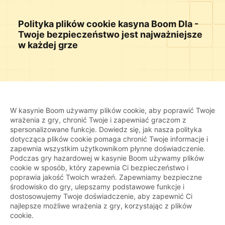
Polityka plików cookie kasyna Boom Dla -
Twoje bezpieczeństwo jest najważniejsze
w każdej grze
W kasynie Boom używamy plików cookie, aby poprawić Twoje
wrażenia z gry, chronić Twoje i zapewniać graczom z
spersonalizowane funkcje. Dowiedz się, jak nasza polityka
dotycząca plików cookie pomaga chronić Twoje informacje i
zapewnia wszystkim użytkownikom płynne doświadczenie.
Podczas gry hazardowej w kasynie Boom używamy plików
cookie w sposób, który zapewnia Ci bezpieczeństwo i
poprawia jakość Twoich wrażeń. Zapewniamy bezpieczne
środowisko do gry, ulepszamy podstawowe funkcje i
dostosowujemy Twoje doświadczenie, aby zapewnić Ci
najlepsze możliwe wrażenia z gry, korzystając z plików
cookie.