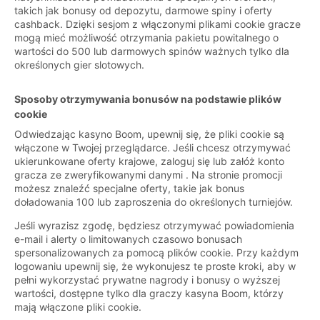
takich jak bonusy od depozytu, darmowe spiny i oferty
cashback. Dzięki sesjom z włączonymi plikami cookie gracze
mogą mieć możliwość otrzymania pakietu powitalnego o
wartości do 500 lub darmowych spinów ważnych tylko dla
określonych gier slotowych.
Sposoby otrzymywania bonusów na podstawie plików
cookie
Odwiedzając kasyno Boom, upewnij się, że pliki cookie są
włączone w Twojej przeglądarce. Jeśli chcesz otrzymywać
ukierunkowane oferty krajowe, zaloguj się lub załóż konto
gracza ze zweryfikowanymi danymi . Na stronie promocji
możesz znaleźć specjalne oferty, takie jak bonus
doładowania 100 lub zaproszenia do określonych turniejów.
Jeśli wyrazisz zgodę, będziesz otrzymywać powiadomienia
e-mail i alerty o limitowanych czasowo bonusach
spersonalizowanych za pomocą plików cookie. Przy każdym
logowaniu upewnij się, że wykonujesz te proste kroki, aby w
pełni wykorzystać prywatne nagrody i bonusy o wyższej
wartości, dostępne tylko dla graczy kasyna Boom, którzy
mają włączone pliki cookie.