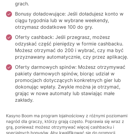
grach.
Bonusy doładowujące: Jeśli doładujesz konto w
ciągu tygodnia lub w wybrane weekendy,
otrzymasz dodatkowe 100 do gry.
Oferty cashback: Jeśli przegrasz, możesz
odzyskać część pieniędzy w formie cashbacku.
Możesz otrzymać do 200 i wybrać, czy ma być
przyznawany automatycznie, czy przez aplikację.
Oferty darmowych spinów: Możesz otrzymywać
pakiety darmowych spinów, biorąc udział w
promocjach dotyczących konkretnych gier lub
dokonując wpłaty. Zwykle można je otrzymać,
grając w nowe automaty lub stawiając małe
zakłady.
Kasyno Boom ma program lojalnościowy z różnymi poziomami
nagród dla graczy, którzy grają często. Poprawia się wraz z
grą, ponieważ możesz otrzymywać więcej cashbacku i
specjalnych bonusów. Aby kwalifikować się do promocji,