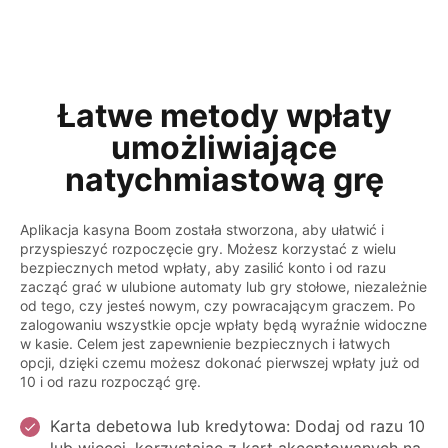
Łatwe metody wpłaty
umożliwiające
natychmiastową grę
Aplikacja kasyna Boom została stworzona, aby ułatwić i
przyspieszyć rozpoczęcie gry. Możesz korzystać z wielu
bezpiecznych metod wpłaty, aby zasilić konto i od razu
zacząć grać w ulubione automaty lub gry stołowe, niezależnie
od tego, czy jesteś nowym, czy powracającym graczem. Po
zalogowaniu wszystkie opcje wpłaty będą wyraźnie widoczne
w kasie. Celem jest zapewnienie bezpiecznych i łatwych
opcji, dzięki czemu możesz dokonać pierwszej wpłaty już od
10 i od razu rozpocząć grę.
Karta debetowa lub kredytowa: Dodaj od razu 10