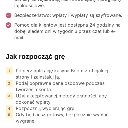
lojalnościowe.
Bezpieczeństwo: wpłaty i wypłaty są szyfrowane.
Pomoc dla klientów jest dostępna 24 godziny na
dobę, siedem dni w tygodniu przez czat lub e-
mail.
Jak rozpocząć grę
Pobierz aplikację kasyna Boom z oficjalnej
strony i zainstaluj ją.
Podaj poprawne dane osobowe podczas
tworzenia konta.
Użyj akceptowanej metody płatności, aby
dokonać wpłaty.
Rozpocznij, wybierając grę.
Gdy będziesz gotowy, bezpiecznie wypłać
wygrane.