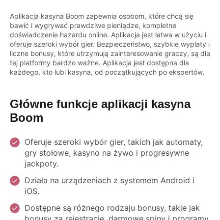
Aplikacja kasyna Boom zapewnia osobom, które chcą się
bawić i wygrywać prawdziwe pieniądze, kompletne
doświadczenie hazardu online. Aplikacja jest łatwa w użyciu i
oferuje szeroki wybór gier. Bezpieczeństwo, szybkie wypłaty i
liczne bonusy, które utrzymują zainteresowanie graczy, są dla
tej platformy bardzo ważne. Aplikacja jest dostępna dla
każdego, kto lubi kasyna, od początkujących po ekspertów.
Główne funkcje aplikacji kasyna
Boom
Oferuje szeroki wybór gier, takich jak automaty,
gry stołowe, kasyno na żywo i progresywne
jackpoty.
Działa na urządzeniach z systemem Android i
iOS.
Dostępne są różnego rodzaju bonusy, takie jak
bonusy za rejestrację, darmowe spiny i programy