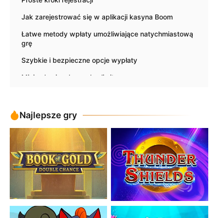
Jak zarejestrować się w aplikacji kasyna Boom
Łatwe metody wpłaty umożliwiające natychmiastową
grę
Szybkie i bezpieczne opcje wypłaty
Minimalne i maksymalne limity
Możesz grać w najlepsze gry mobilne na dowolnym
urządzeniu
Najlepsze gry
Dlaczego powinienem wybrać kasyno Boom na moim
telefonie?
Odkryj najnowsze oferty i promocje
Kroki bezpieczeństwa chroniące Twoje informacje
Przegląd aplikacji kasyna Boom
Główne funkcje aplikacji kasyna Boom
Jak rozpocząć grę