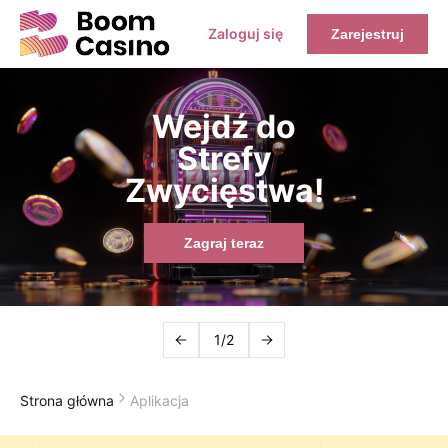
Zaloguj się
Zarejestruj
Wejdź do
Strefy
Zwycięstwa!
Zagraj teraz
1/2
Strona główna
Aplikacja