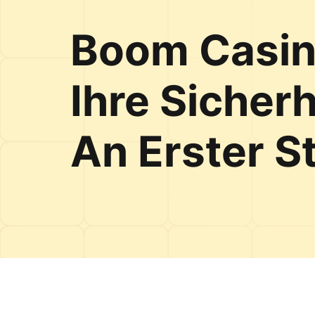
Boom Casino
Ihre Sicher
An Erster St