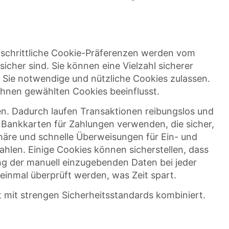
ortschrittliche Cookie-Präferenzen werden vom
icher sind. Sie können eine Vielzahl sicherer
n Sie notwendige und nützliche Cookies zulassen.
Ihnen gewählten Cookies beeinflusst.
en. Dadurch laufen Transaktionen reibungslos und
n Bankkarten für Zahlungen verwenden, die sicher,
phäre und schnelle Überweisungen für Ein- und
len. Einige Cookies können sicherstellen, dass
ng der manuell einzugebenden Daten bei jeder
einmal überprüft werden, was Zeit spart.
t mit strengen Sicherheitsstandards kombiniert.