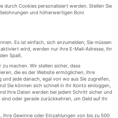
e durch Cookies personalisiert werden. Stellen Sie
en Belohnungen und höherwertigen Boni
nnen. Es ist einfach, sich anzumelden; Sie müssen
ktiviert wird, werden nur Ihre E-Mail-Adresse, Ihr
 den Spaß.
 zu machen. Wir stellen sicher, dass
eren, die es der Website ermöglichen, Ihre
 und jede danach, egal von wo aus Sie zugreifen,
nd Sie können sich schnell in Ihr Konto einloggen,
nd Ihre Daten werden bei jedem Schritt sicher und
aus sind oder gerade zurückkehren, um Geld auf Ihr
, Ihre Gewinne oder Einzahlungen von bis zu 500