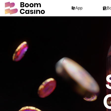
App
B