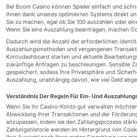
Bei Boom Casino können Spieler einfach und schne
Ihnen dank unseres optimierten Systems direkt un
Sie zu machen, egal ob Sie 100 auszahlen oder ein
Wenn Sie eine Auszahlung beantragen, machen Cook
Dadurch wird die Anzahl der erforderlichen Identit
Auszahlungsmethoden und vergangenen Transaktione
Kontodashboard starten und aktuelle Bearbeitung
zukünftige Anfragen zu beschleunigen. Sensible 
gespeichert, sodass Ihre Privatsphäre und Sicher
Auszahlung, unabhängig davon, wie viel Geld abge
Verständnis Der Regeln Für Ein- Und Auszahlungs
Wenn Sie Ihr Casino-Konto gut verwalten möchten,
Abwicklung Ihrer Transaktionen und der Förderung
anzupassen, indem sie den Zahlungsprozess stärke
Zahlungshistorie werden im Hintergrund von Cooki