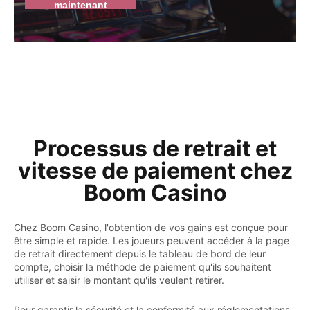
maintenant
Processus de retrait et
vitesse de paiement chez
Boom Casino
Chez Boom Casino, l'obtention de vos gains est conçue pour
être simple et rapide. Les joueurs peuvent accéder à la page
de retrait directement depuis le tableau de bord de leur
compte, choisir la méthode de paiement qu'ils souhaitent
utiliser et saisir le montant qu'ils veulent retirer.
Pour garantir la sécurité et la conformité aux réglementations,