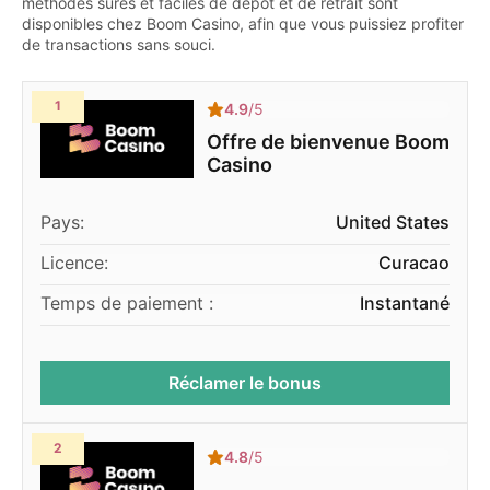
méthodes sûres et faciles de dépôt et de retrait sont
disponibles chez Boom Casino, afin que vous puissiez profiter
de transactions sans souci.
1
4.9
/5
Offre de bienvenue Boom
Casino
Pays:
United States
Licence:
Curacao
Temps de paiement :
Instantané
Réclamer le bonus
2
4.8
/5