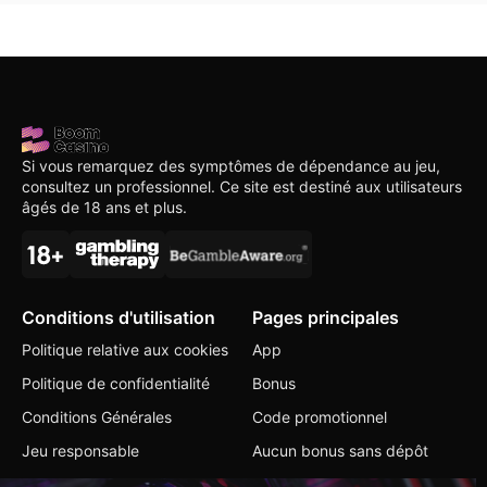
Si vous remarquez des symptômes de dépendance au jeu,
consultez un professionnel. Ce site est destiné aux utilisateurs
âgés de 18 ans et plus.
Conditions d'utilisation
Pages principales
Politique relative aux cookies
App
Politique de confidentialité
Bonus
Conditions Générales
Code promotionnel
Jeu responsable
Aucun bonus sans dépôt