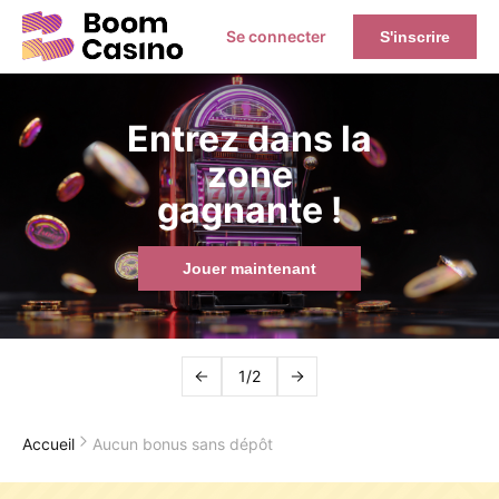
Se connecter
S'inscrire
Entrez dans la
zone
gagnante !
Jouer maintenant
1/2
Accueil
Aucun bonus sans dépôt