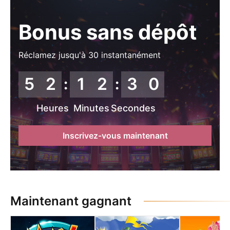
Bonus sans dépôt
Réclamez jusqu'à 30 instantanément
5
2
1
2
2
8
:
:
Heures
Minutes
Secondes
Inscrivez-vous maintenant
Maintenant gagnant