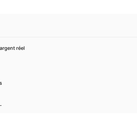
argent réel
s
r