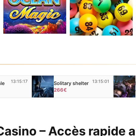
13:15:23
13:15:17
Femme Fatale
62€
sino – Accès rapide au