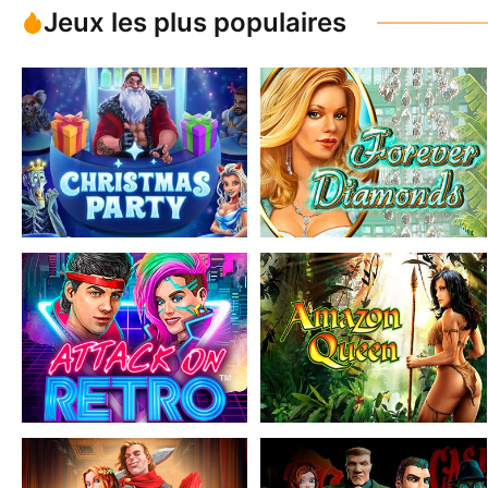
Jeux les plus populaires