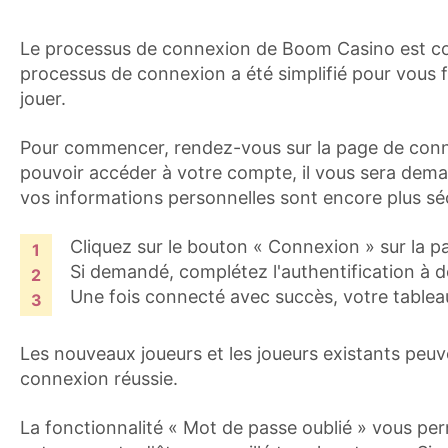
Le processus de connexion de Boom Casino est con
processus de connexion a été simplifié pour vous fa
jouer.
Pour commencer, rendez-vous sur la page de conne
pouvoir accéder à votre compte, il vous sera demand
vos informations personnelles sont encore plus sé
Cliquez sur le bouton « Connexion » sur la p
Si demandé, complétez l'authentification à d
Une fois connecté avec succès, votre tableau 
Les nouveaux joueurs et les joueurs existants peuve
connexion réussie.
La fonctionnalité « Mot de passe oublié » vous per