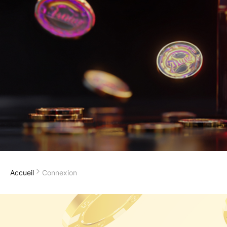
Accueil
Connexion