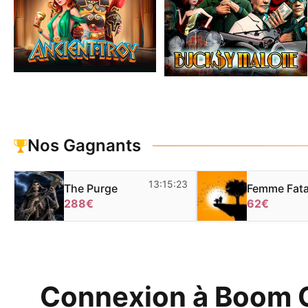
Nos Gagnants
13:15:32
Railey
The Purge
22€
288€
Connexion à Boom Ca