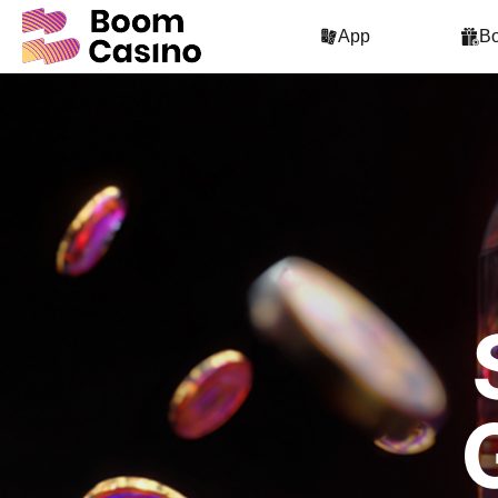
App
B