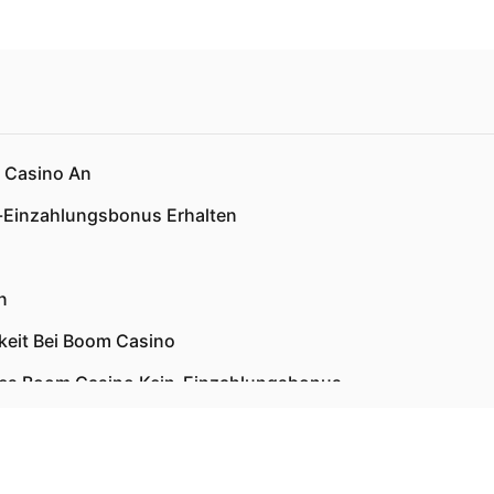
m Casino An
n-Einzahlungsbonus Erhalten
n
eit Bei Boom Casino
hres Boom Casino Kein-Einzahlungsbonus
d-Geräten