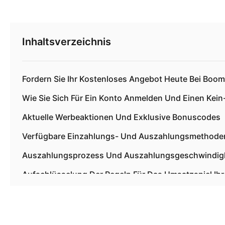
Inhaltsverzeichnis
Fordern Sie Ihr Kostenloses Angebot Heute Bei Boo
Wie Sie Sich Für Ein Konto Anmelden Und Einen Kei
Aktuelle Werbeaktionen Und Exklusive Bonuscodes
Verfügbare Einzahlungs- Und Auszahlungsmethode
Auszahlungsprozess Und Auszahlungsgeschwindigk
Aufschlüsselung Der Regeln Für Das Umsatzspiel I
Zugriff Auf Den Mobilen Bonus Auf Ios- Und Androi