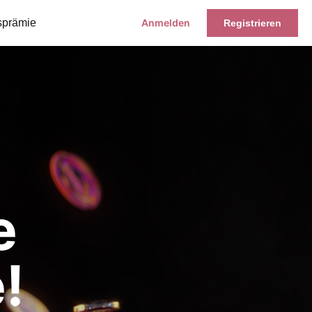
sprämie
Anmelden
Registrieren
e
!