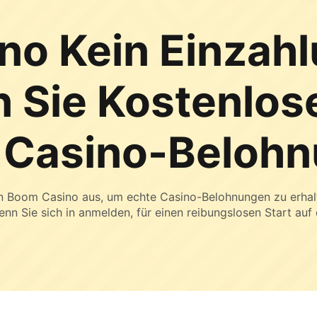
no Kein Einzah
en Sie Kostenlo
 Casino-Beloh
 Boom Casino aus, um echte Casino-Belohnungen zu erhalte
enn Sie sich in anmelden, für einen reibungslosen Start auf