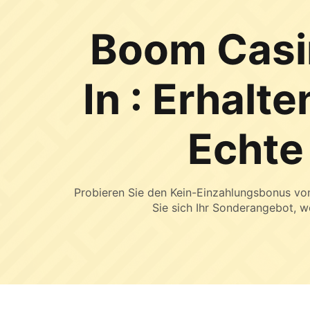
Boom Casi
In : Erhalt
Echte
Probieren Sie den Kein-Einzahlungsbonus von
Sie sich Ihr Sonderangebot, w