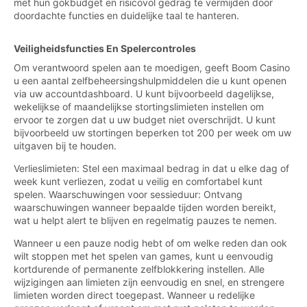
met hun gokbudget en risicovol gedrag te vermijden door
doordachte functies en duidelijke taal te hanteren.
Veiligheidsfuncties En Spelercontroles
Om verantwoord spelen aan te moedigen, geeft Boom Casino
u een aantal zelfbeheersingshulpmiddelen die u kunt openen
via uw accountdashboard. U kunt bijvoorbeeld dagelijkse,
wekelijkse of maandelijkse stortingslimieten instellen om
ervoor te zorgen dat u uw budget niet overschrijdt. U kunt
bijvoorbeeld uw stortingen beperken tot 200 per week om uw
uitgaven bij te houden.
Verlieslimieten: Stel een maximaal bedrag in dat u elke dag of
week kunt verliezen, zodat u veilig en comfortabel kunt
spelen. Waarschuwingen voor sessieduur: Ontvang
waarschuwingen wanneer bepaalde tijden worden bereikt,
wat u helpt alert te blijven en regelmatig pauzes te nemen.
Wanneer u een pauze nodig hebt of om welke reden dan ook
wilt stoppen met het spelen van games, kunt u eenvoudig
kortdurende of permanente zelfblokkering instellen. Alle
wijzigingen aan limieten zijn eenvoudig en snel, en strengere
limieten worden direct toegepast. Wanneer u redelijke