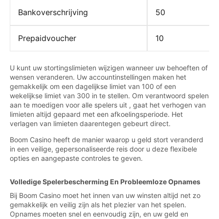
Bankoverschrijving
50
Prepaidvoucher
10
U kunt uw stortingslimieten wijzigen wanneer uw behoeften of
wensen veranderen. Uw accountinstellingen maken het
gemakkelijk om een dagelijkse limiet van 100 of een
wekelijkse limiet van 300 in te stellen. Om verantwoord spelen
aan te moedigen voor alle spelers uit , gaat het verhogen van
limieten altijd gepaard met een afkoelingsperiode. Het
verlagen van limieten daarentegen gebeurt direct.
Boom Casino heeft de manier waarop u geld stort veranderd
in een veilige, gepersonaliseerde reis door u deze flexibele
opties en aangepaste controles te geven.
Volledige Spelerbescherming En Probleemloze Opnames
Bij Boom Casino moet het innen van uw winsten altijd net zo
gemakkelijk en veilig zijn als het plezier van het spelen.
Opnames moeten snel en eenvoudig zijn, en uw geld en