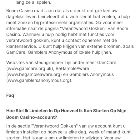
lang ze al spelen.
Boom Casino raadt aan dat als u denkt dat gokken uw
dagelijks leven beïnvloedt of u zich slecht laat voelen, u hulp
moet zoeken bij professionele organisaties. Ga voor meer
informatie naar de pagina "Verantwoord Gokken" van Boom
Casino. Wanneer u hulp nodig hebt met functies voor
verantwoord gokken, kunt u contact opnemen met de
klantenservice. U kunt hulp krijgen van externe bronnen, zoals
GamCare, Gamblers Anonymous of lokale hulplijnen.
Websites van steungroepen zijn onder meer GamCare
(www.gamcare.org.uk), BeGambleAware
(www.begambleaware.org) en Gamblers Anonymous
(www.gamblersanonymous.org).
Faq
Hoe Stel Ik Limieten In Op Hoeveel Ik Kan Storten Op Mijn
Boom Casino-account?
In de sectie "Verantwoord Gokken" van uw account kunt u
limieten instellen op hoeveel u elke dag, week of maand kunt
storten. Het is aan u om uw limieten te wijzigen. Voor uw