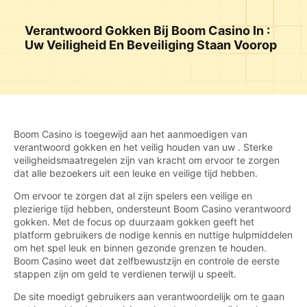
Verantwoord Gokken Bij Boom Casino In :
Uw Veiligheid En Beveiliging Staan Voorop
Boom Casino is toegewijd aan het aanmoedigen van
verantwoord gokken en het veilig houden van uw . Sterke
veiligheidsmaatregelen zijn van kracht om ervoor te zorgen
dat alle bezoekers uit een leuke en veilige tijd hebben.
Om ervoor te zorgen dat al zijn spelers een veilige en
plezierige tijd hebben, ondersteunt Boom Casino verantwoord
gokken. Met de focus op duurzaam gokken geeft het
platform gebruikers de nodige kennis en nuttige hulpmiddelen
om het spel leuk en binnen gezonde grenzen te houden.
Boom Casino weet dat zelfbewustzijn en controle de eerste
stappen zijn om geld te verdienen terwijl u speelt.
De site moedigt gebruikers aan verantwoordelijk om te gaan