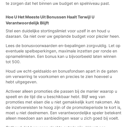
te zorgen dat het binnen uw budget en spelniveau past.
Hoe U Het Meeste Uit Bonussen Haalt Terwijl U
Verantwoordelijk Blijft
Stel een duidelijke stortingslimiet voor uzelf in en houd u
daaraan. Ga niet over uw geplande budget voor plezier heen.
Lees de bonusvoorwaarden en-bepalingen zorgvuldig. Let op
eventuele spelbeperkingen, maximale inzetten per ronde en
opnamelimieten. Een bonus kan u bijvoorbeeld laten winnen
tot 500.
Houd uw echt-geldsaldo en bonusfondsen apart in de gaten
om verwarring te voorkomen en precies te zien hoeveel u
hebt uitgegeven.
Activeer alleen promoties die passen bij de manier waarop u
speelt en de tijd die u beschikbaar hebt. Blijf weg van
promoties met eisen die u niet gemakkelijk kunt nakomen. Als
de inzetvereisten te hoog zijn of de promotieperiode te kort is,
moet u niet deelnemen. Een verantwoordelijke speler betekent
alleen meedoen aan aanbiedingen waar u zich goed bij voelt.