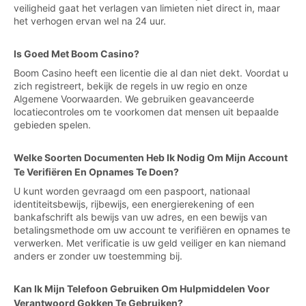
veiligheid gaat het verlagen van limieten niet direct in, maar
het verhogen ervan wel na 24 uur.
Is Goed Met Boom Casino?
Boom Casino heeft een licentie die al dan niet dekt. Voordat u
zich registreert, bekijk de regels in uw regio en onze
Algemene Voorwaarden. We gebruiken geavanceerde
locatiecontroles om te voorkomen dat mensen uit bepaalde
gebieden spelen.
Welke Soorten Documenten Heb Ik Nodig Om Mijn Account
Te Verifiëren En Opnames Te Doen?
U kunt worden gevraagd om een paspoort, nationaal
identiteitsbewijs, rijbewijs, een energierekening of een
bankafschrift als bewijs van uw adres, en een bewijs van
betalingsmethode om uw account te verifiëren en opnames te
verwerken. Met verificatie is uw geld veiliger en kan niemand
anders er zonder uw toestemming bij.
Kan Ik Mijn Telefoon Gebruiken Om Hulpmiddelen Voor
Verantwoord Gokken Te Gebruiken?