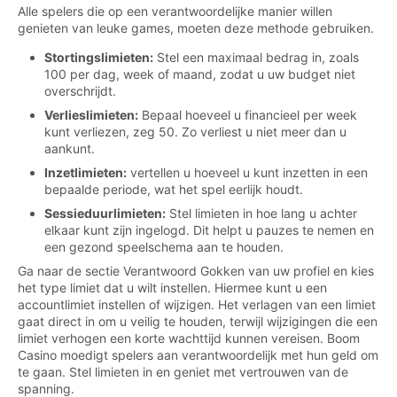
Alle spelers die op een verantwoordelijke manier willen
genieten van leuke games, moeten deze methode gebruiken.
Stortingslimieten:
Stel een maximaal bedrag in, zoals
100 per dag, week of maand, zodat u uw budget niet
overschrijdt.
Verlieslimieten:
Bepaal hoeveel u financieel per week
kunt verliezen, zeg 50. Zo verliest u niet meer dan u
aankunt.
Inzetlimieten:
vertellen u hoeveel u kunt inzetten in een
bepaalde periode, wat het spel eerlijk houdt.
Sessieduurlimieten:
Stel limieten in hoe lang u achter
elkaar kunt zijn ingelogd. Dit helpt u pauzes te nemen en
een gezond speelschema aan te houden.
Ga naar de sectie Verantwoord Gokken van uw profiel en kies
het type limiet dat u wilt instellen. Hiermee kunt u een
accountlimiet instellen of wijzigen. Het verlagen van een limiet
gaat direct in om u veilig te houden, terwijl wijzigingen die een
limiet verhogen een korte wachttijd kunnen vereisen. Boom
Casino moedigt spelers aan verantwoordelijk met hun geld om
te gaan. Stel limieten in en geniet met vertrouwen van de
spanning.