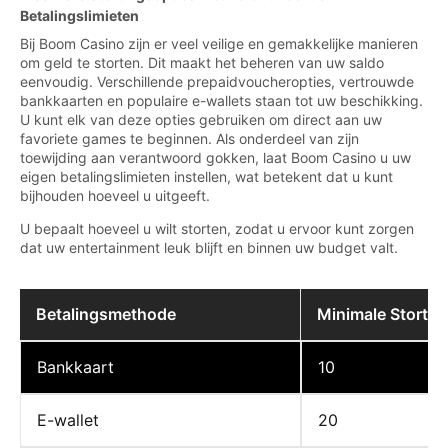
Betalingslimieten
Bij Boom Casino zijn er veel veilige en gemakkelijke manieren
om geld te storten. Dit maakt het beheren van uw saldo
eenvoudig. Verschillende prepaidvoucheropties, vertrouwde
bankkaarten en populaire e-wallets staan tot uw beschikking.
U kunt elk van deze opties gebruiken om direct aan uw
favoriete games te beginnen. Als onderdeel van zijn
toewijding aan verantwoord gokken, laat Boom Casino u uw
eigen betalingslimieten instellen, wat betekent dat u kunt
bijhouden hoeveel u uitgeeft.
U bepaalt hoeveel u wilt storten, zodat u ervoor kunt zorgen
dat uw entertainment leuk blijft en binnen uw budget valt.
Betalingsmethode
Minimale Stortin
Bankkaart
10
E-wallet
20