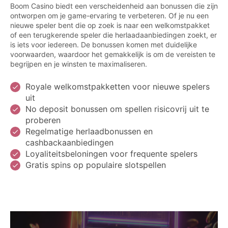
Boom Casino biedt een verscheidenheid aan bonussen die zijn
ontworpen om je game-ervaring te verbeteren. Of je nu een
nieuwe speler bent die op zoek is naar een welkomstpakket
of een terugkerende speler die herlaadaanbiedingen zoekt, er
is iets voor iedereen. De bonussen komen met duidelijke
voorwaarden, waardoor het gemakkelijk is om de vereisten te
begrijpen en je winsten te maximaliseren.
Royale welkomstpakketten voor nieuwe spelers
uit
No deposit bonussen om spellen risicovrij uit te
proberen
Regelmatige herlaadbonussen en
cashbackaanbiedingen
Loyaliteitsbeloningen voor frequente spelers
Gratis spins op populaire slotspellen