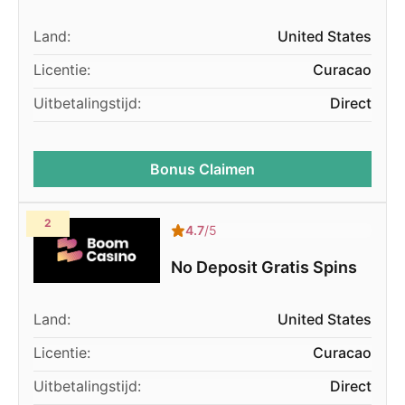
Land:
United States
Licentie:
Curacao
Uitbetalingstijd:
Direct
Bonus Claimen
2
4.7
/5
No Deposit Gratis Spins
Land:
United States
Licentie:
Curacao
Uitbetalingstijd:
Direct