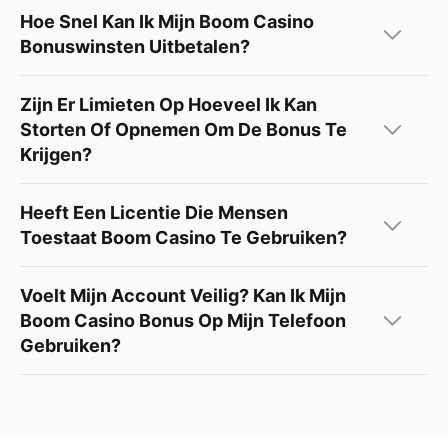
Hoe Snel Kan Ik Mijn Boom Casino
Bonuswinsten Uitbetalen?
Zijn Er Limieten Op Hoeveel Ik Kan
Storten Of Opnemen Om De Bonus Te
Krijgen?
Heeft Een Licentie Die Mensen
Toestaat Boom Casino Te Gebruiken?
Voelt Mijn Account Veilig? Kan Ik Mijn
Boom Casino Bonus Op Mijn Telefoon
Gebruiken?