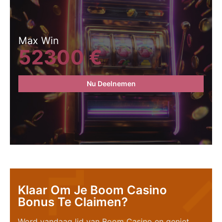
Max Win
52300 €
Nu Deelnemen
Klaar Om Je Boom Casino
Bonus Te Claimen?
Word vandaag lid van Boom Casino en geniet