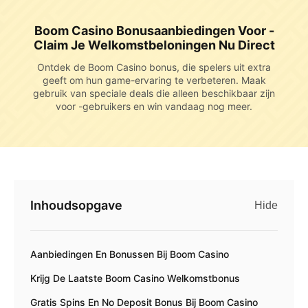
Boom Casino Bonusaanbiedingen Voor -
Claim Je Welkomstbeloningen Nu Direct
Ontdek de Boom Casino bonus, die spelers uit extra
geeft om hun game-ervaring te verbeteren. Maak
gebruik van speciale deals die alleen beschikbaar zijn
voor -gebruikers en win vandaag nog meer.
Inhoudsopgave
Hide
Aanbiedingen En Bonussen Bij Boom Casino
Krijg De Laatste Boom Casino Welkomstbonus
Gratis Spins En No Deposit Bonus Bij Boom Casino