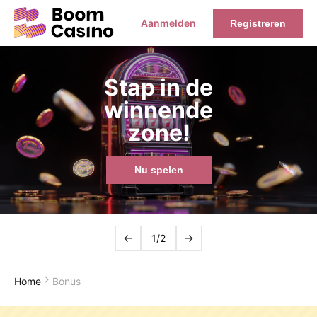
Aanmelden
Registreren
Stap in de
winnende
zone!
Nu spelen
1/2
Home
Bonus