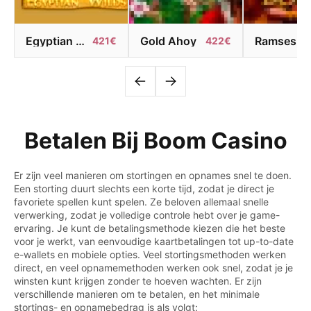
Egyptian Wilds
Gold Ahoy
Ramse
421€
422€
Betalen Bij Boom Casino
Er zijn veel manieren om stortingen en opnames snel te doen.
Een storting duurt slechts een korte tijd, zodat je direct je
favoriete spellen kunt spelen. Ze beloven allemaal snelle
verwerking, zodat je volledige controle hebt over je game-
ervaring. Je kunt de betalingsmethode kiezen die het beste
voor je werkt, van eenvoudige kaartbetalingen tot up-to-date
e-wallets en mobiele opties. Veel stortingsmethoden werken
direct, en veel opnamemethoden werken ook snel, zodat je je
winsten kunt krijgen zonder te hoeven wachten. Er zijn
verschillende manieren om te betalen, en het minimale
stortings- en opnamebedrag is als volgt: