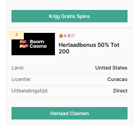
Krijg Gratis Spins
3
4.8
/5
Herlaadbonus 50% Tot
200
Land:
United States
Licentie:
Curacao
Uitbetalingstijd:
Direct
Herlaad Claimen