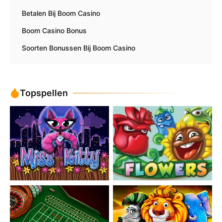
Betalen Bij Boom Casino
Boom Casino Bonus
Soorten Bonussen Bij Boom Casino
Topspellen