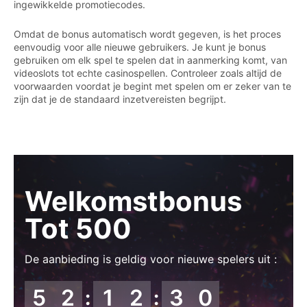
ingewikkelde promotiecodes.
Omdat de bonus automatisch wordt gegeven, is het proces
eenvoudig voor alle nieuwe gebruikers. Je kunt je bonus
gebruiken om elk spel te spelen dat in aanmerking komt, van
videoslots tot echte casinospellen. Controleer zoals altijd de
voorwaarden voordat je begint met spelen om er zeker van te
zijn dat je de standaard inzetvereisten begrijpt.
Welkomstbonus
Tot 500
De aanbieding is geldig voor nieuwe spelers uit :
5
2
1
2
2
9
:
: