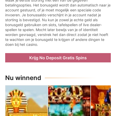
Maak je eerste storting met een van de gegeven
betalingsopties. Het bonusgeld wordt dan automatisch naar je
account gestuurd, of je moet mogelijk een speciale code
invoeren. Je bonussaldo verschijnt in je account nadat je
storting is bevestigd. Nu kun je zowel je echte geld als
bonusgeld gebruiken om slots, tafelspellen of live dealer-
spellen te spelen. Mocht later bewijs van je of identiteit
worden gevraagd, verstrek het dan direct zodat je niet hoeft
te wachten om je bonusgeld te krijgen of andere dingen te
doen bij het casino.
Krijg No Deposit Gratis Spins
Nu winnend