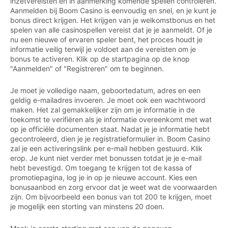
inzetvereisten en in aanmerking komende spellen controleren.
Aanmelden bij Boom Casino is eenvoudig en snel, en je kunt je
bonus direct krijgen. Het krijgen van je welkomstbonus en het
spelen van alle casinospellen vereist dat je je aanmeldt. Of je
nu een nieuwe of ervaren speler bent, het proces houdt je
informatie veilig terwijl je voldoet aan de vereisten om je
bonus te activeren. Klik op de startpagina op de knop
"Aanmelden" of "Registreren" om te beginnen.
Je moet je volledige naam, geboortedatum, adres en een
geldig e-mailadres invoeren. Je moet ook een wachtwoord
maken. Het zal gemakkelijker zijn om je informatie in de
toekomst te verifiëren als je informatie overeenkomt met wat
op je officiële documenten staat. Nadat je je informatie hebt
gecontroleerd, dien je je registratieformulier in. Boom Casino
zal je een activeringslink per e-mail hebben gestuurd. Klik
erop. Je kunt niet verder met bonussen totdat je je e-mail
hebt bevestigd. Om toegang te krijgen tot de kassa of
promotiepagina, log je in op je nieuwe account. Kies een
bonusaanbod en zorg ervoor dat je weet wat de voorwaarden
zijn. Om bijvoorbeeld een bonus van tot 200 te krijgen, moet
je mogelijk een storting van minstens 20 doen.