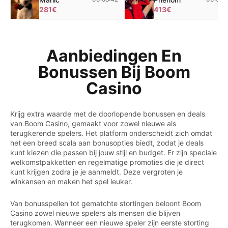
281€
413€
Aanbiedingen En
Bonussen Bij Boom
Casino
Krijg extra waarde met de doorlopende bonussen en deals
van Boom Casino, gemaakt voor zowel nieuwe als
terugkerende spelers. Het platform onderscheidt zich omdat
het een breed scala aan bonusopties biedt, zodat je deals
kunt kiezen die passen bij jouw stijl en budget. Er zijn speciale
welkomstpakketten en regelmatige promoties die je direct
kunt krijgen zodra je je aanmeldt. Deze vergroten je
winkansen en maken het spel leuker.
Van bonusspellen tot gematchte stortingen beloont Boom
Casino zowel nieuwe spelers als mensen die blijven
terugkomen. Wanneer een nieuwe speler zijn eerste storting