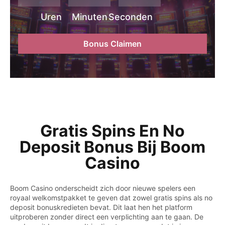
Uren
Minuten
Seconden
Bonus Claimen
Gratis Spins En No
Deposit Bonus Bij Boom
Casino
Boom Casino onderscheidt zich door nieuwe spelers een
royaal welkomstpakket te geven dat zowel gratis spins als no
deposit bonuskredieten bevat. Dit laat hen het platform
uitproberen zonder direct een verplichting aan te gaan. De