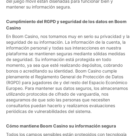
del juego móvil están diseñadas para funcionar bien y
mantener su información segura.
Cumplimiento del RGPD y seguridad de los datos en Boom
Casino
En Boom Casino, nos tomamos muy en serio su privacidad y la
seguridad de su información. La información de la cuenta, la
información personal y todas sus interacciones en nuestra
plataforma se mantienen seguras mediante sólidas medidas
de seguridad. Su información está protegida en todo
momento, ya sea que esté realizando depósitos, cobrando
bonos o acreditando su identidad. Boom Casino cumple
plenamente el Reglamento General de Protección de Datos
(RGPD) para jugadores de y del resto del Espacio Económico
Europeo. Para mantener sus datos seguros, los almacenamos
utilizando protocolos de cifrado de vanguardia, nos
aseguramos de que solo las personas que necesiten
consultarlos puedan hacerlo y realizamos evaluaciones
periódicas de vulnerabilidades del sistema.
Cómo mantiene Boom Casino su información segura
Todos los campos sensibles están protegidos con tecnología