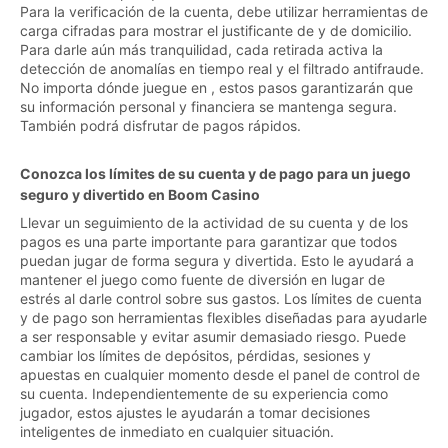
Para la verificación de la cuenta, debe utilizar herramientas de
carga cifradas para mostrar el justificante de y de domicilio.
Para darle aún más tranquilidad, cada retirada activa la
detección de anomalías en tiempo real y el filtrado antifraude.
No importa dónde juegue en , estos pasos garantizarán que
su información personal y financiera se mantenga segura.
También podrá disfrutar de pagos rápidos.
Conozca los límites de su cuenta y de pago para un juego
seguro y divertido en Boom Casino
Llevar un seguimiento de la actividad de su cuenta y de los
pagos es una parte importante para garantizar que todos
puedan jugar de forma segura y divertida. Esto le ayudará a
mantener el juego como fuente de diversión en lugar de
estrés al darle control sobre sus gastos. Los límites de cuenta
y de pago son herramientas flexibles diseñadas para ayudarle
a ser responsable y evitar asumir demasiado riesgo. Puede
cambiar los límites de depósitos, pérdidas, sesiones y
apuestas en cualquier momento desde el panel de control de
su cuenta. Independientemente de su experiencia como
jugador, estos ajustes le ayudarán a tomar decisiones
inteligentes de inmediato en cualquier situación.