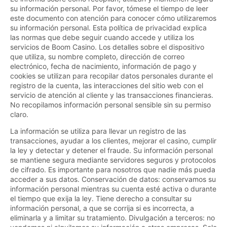
su información personal. Por favor, tómese el tiempo de leer
este documento con atención para conocer cómo utilizaremos
su información personal. Esta política de privacidad explica
las normas que debe seguir cuando accede y utiliza los
servicios de Boom Casino. Los detalles sobre el dispositivo
que utiliza, su nombre completo, dirección de correo
electrónico, fecha de nacimiento, información de pago y
cookies se utilizan para recopilar datos personales durante el
registro de la cuenta, las interacciones del sitio web con el
servicio de atención al cliente y las transacciones financieras.
No recopilamos información personal sensible sin su permiso
claro.
La información se utiliza para llevar un registro de las
transacciones, ayudar a los clientes, mejorar el casino, cumplir
la ley y detectar y detener el fraude. Su información personal
se mantiene segura mediante servidores seguros y protocolos
de cifrado. Es importante para nosotros que nadie más pueda
acceder a sus datos. Conservación de datos: conservamos su
información personal mientras su cuenta esté activa o durante
el tiempo que exija la ley. Tiene derecho a consultar su
información personal, a que se corrija si es incorrecta, a
eliminarla y a limitar su tratamiento. Divulgación a terceros: no