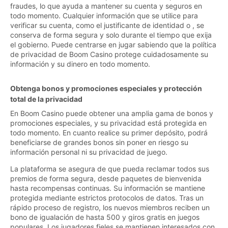
fraudes, lo que ayuda a mantener su cuenta y seguros en
todo momento. Cualquier información que se utilice para
verificar su cuenta, como el justificante de identidad o , se
conserva de forma segura y solo durante el tiempo que exija
el gobierno. Puede centrarse en jugar sabiendo que la política
de privacidad de Boom Casino protege cuidadosamente su
información y su dinero en todo momento.
Obtenga bonos y promociones especiales y protección
total de la privacidad
En Boom Casino puede obtener una amplia gama de bonos y
promociones especiales, y su privacidad está protegida en
todo momento. En cuanto realice su primer depósito, podrá
beneficiarse de grandes bonos sin poner en riesgo su
información personal ni su privacidad de juego.
La plataforma se asegura de que pueda reclamar todos sus
premios de forma segura, desde paquetes de bienvenida
hasta recompensas continuas. Su información se mantiene
protegida mediante estrictos protocolos de datos. Tras un
rápido proceso de registro, los nuevos miembros reciben un
bono de igualación de hasta 500 y giros gratis en juegos
populares. Los jugadores fieles se mantienen interesados con